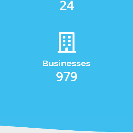
31
Βusinesses
1263