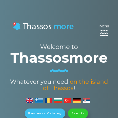
Menu
Toggle
navigat
Welcome to
Thassosmore
Whatever you need
on the island
of Thassos
!
Business Catalog
Events